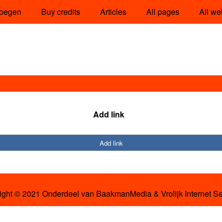
oegen
Buy credits
Articles
All pages
All we
Add link
Add link
ight © 2021 Onderdeel van
BaakmanMedia
&
Vrolijk Internet S