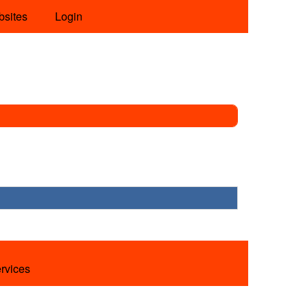
bsites
Login
ervices